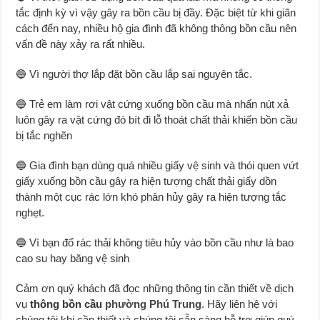
tắc định kỳ vì vậy gây ra bồn cầu bị đầy. Đặc biệt từ khi giãn
cách đến nay, nhiều hộ gia đình đã không thông bồn cầu nên
vấn đề này xảy ra rất nhiều.
🔵 Vì người thợ lắp đặt bồn cầu lắp sai nguyên tắc.
🔵 Trẻ em làm rơi vật cứng xuống bồn cầu mà nhấn nút xả
luôn gây ra vật cứng đó bít đi lỗ thoát chất thải khiến bồn cầu
bị tắc nghẽn
🔵 Gia đình bạn dùng quá nhiều giấy vệ sinh và thói quen vứt
giấy xuống bồn cầu gây ra hiện tượng chất thải giấy dồn
thành một cục rác lớn khó phân hủy gây ra hiện tượng tắc
nghẹt.
🔵 Vì bạn đổ rác thải không tiêu hủy vào bồn cầu như là bao
cao su hay băng vệ sinh
Cảm ơn quý khách đã đọc những thông tin cần thiết về dịch
vụ
thông bồn cầu
phường Phú Trung
. Hãy liên hệ với
chúng tôi khi cần thiết và chúng tôi sẵn sàng hỗ trợ giúp quý