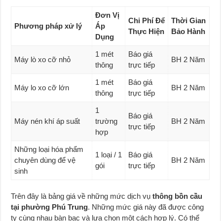
Đơn Vị
Chi Phí Để
Thời Gian
Phương pháp xử lý
Áp
Thực Hiện
Bảo Hành
Dụng
1 mét
Báo giá
Máy lò xo cỡ nhỏ
BH 2 Năm
thông
trực tiếp
1 mét
Báo giá
Máy lo xo cỡ lớn
BH 2 Năm
thông
trực tiếp
1
Báo giá
Máy nén khí áp suất
trường
BH 2 Năm
trực tiếp
hợp
Những loại hóa phẩm
1 loại / 1
Báo giá
chuyên dùng để vệ
BH 2 Năm
gói
trực tiếp
sinh
Trên đây là bảng giá về những mức dịch vụ
thông bồn cầu
tại phường Phú Trung
. Những mức giá này đã được công
ty cùng nhau bàn bạc và lựa chọn một cách hợp lý. Có thể